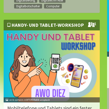
Digitalisierung
Digitales im Alter
Digitalbotschafter
Computer
HANDY- UND TABLET-WORKSHOP
eirik-solheim-mWTOR3Rx8l8-unsplash
Mobiltelefone und Tablets sind ein fester