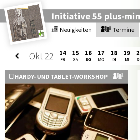
Initiative 55 plus-mi
Neuigkeiten
Termine
14
15
16
17
18
19
2
Okt
22
FR
SA
SO
MO
DI
MI
D
HANDY- UND TABLET-WORKSHOP