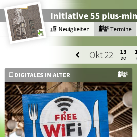
Initiative 55 plus-mi
Neuigkeiten
Termine
13
Okt
22
DO
DIGITALES IM ALTER