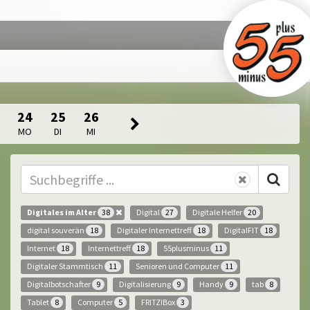
24
25
26
MO
DI
MI
Digitales im Alter
Digital
Digitale Helfer
38
27
20
digital souverän
Digitaler Internettreff
DigitalFIT
18
18
18
Internet
Internettreff
55plusminus
18
18
11
Digitaler Stammtisch
Senioren und Computer
11
11
Digitalbotschafter
Digitalisierung
Handy
tab
9
9
9
8
Tablet
Computer
FRITZ!Box
8
5
3