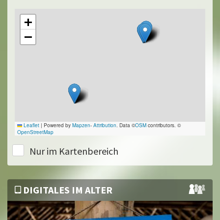
+
−
Leaflet
|
Powered by
Mapzen
-
Attribution
. Data ©
OSM
contributors. ©
OpenStreetMap
Nur im Kartenbereich
DIGITALES IM ALTER