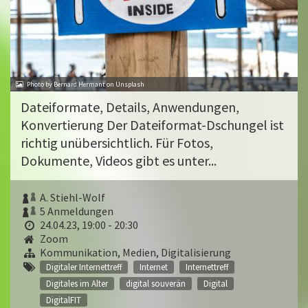
Photo by Bernard Hermant on Unsplash
Dateiformate, Details, Anwendungen,
Konvertierung Der Dateiformat-Dschungel ist
richtig unübersichtlich. Für Fotos,
Dokumente, Videos gibt es unter...
A. Stiehl-Wolf
5 Anmeldungen
24.04.23, 19:00 - 20:30
Zoom
Kommunikation, Medien, Digitalisierung
Digitaler Internettreff
Internet
Internettreff
Digitales im Alter
digital souverän
Digital
DigitalFIT