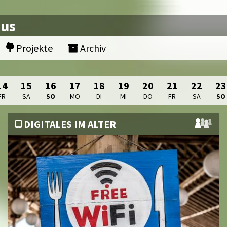
nus
Projekte
Archiv
14
15
16
17
18
19
20
21
22
23
FR
SA
SO
MO
DI
MI
DO
FR
SA
SO
DIGITALES IM ALTER