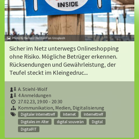
Photo by Bernard Hermant on Unsplash
Sicher im Netz unterwegs Onlineshopping
ohne Risiko. Mögliche Betrüger erkennen.
Rücksendungen und Gewährleistung, der
Teufel steckt im Kleingedruc...
A. Stiehl-Wolf
4 Anmeldungen
27.02.23, 19:00 - 20:30
Kommunikation, Medien, Digitalisierung
Digitaler Internettreff
Internet
Internettreff
Digitales im Alter
digital souverän
Digital
DigitalFIT