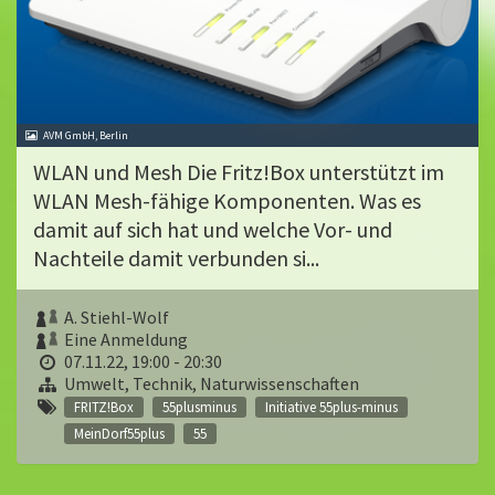
AVM GmbH, Berlin
WLAN und Mesh Die Fritz!Box unterstützt im
WLAN Mesh-fähige Komponenten. Was es
damit auf sich hat und welche Vor- und
Nachteile damit verbunden si...
A. Stiehl-Wolf
Eine Anmeldung
07.11.22, 19:00 - 20:30
Umwelt, Technik, Naturwissenschaften
FRITZ!Box
55plusminus
Initiative 55plus-minus
MeinDorf55plus
55