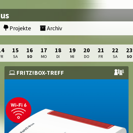
nus
Projekte
Archiv
14
15
16
17
18
19
20
21
22
23
FR
SA
SO
MO
DI
MI
DO
FR
SA
SO
FRITZ!BOX-TREFF