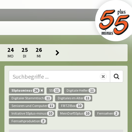
24
25
26
MO
DI
MI
55plusminus
55
Digitale Helfer
26
11
11
Digitaler Stammtisch
Digitales im Alter
11
11
Senioren und Computer
FRITZ!Box
11
10
Initiative 55plus-minus
MeinDorf55plus
Fernsehen
10
10
2
Fernsehproduktion
2