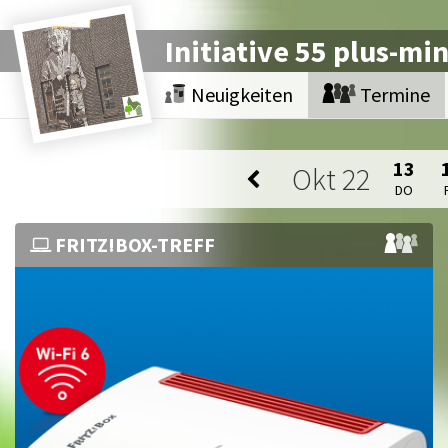
Initiative 55 plus-mi
Neuigkeiten
Termine
13
Okt
22
DO
FRITZ!BOX-TREFF