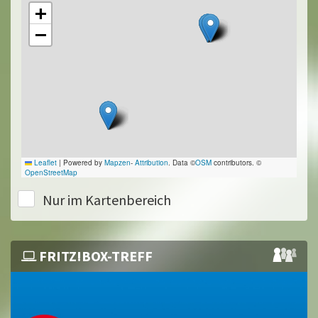
+
−
Leaflet
|
Powered by
Mapzen
-
Attribution
. Data ©
OSM
contributors. ©
OpenStreetMap
Nur im Kartenbereich
FRITZ!BOX-TREFF