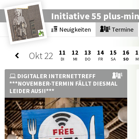
Initiative 55 plus-mi
Neuigkeiten
Termine
11
12
13
14
15
16
1
Okt
22
DI
MI
DO
FR
SA
SO
M
DIGITALER INTERNETTREFF
***NOVEMBER-TERMIN FÄLLT DIESMAL
LEIDER AUS!!***