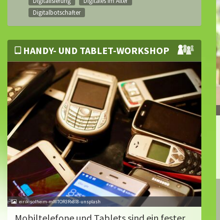
Digitalisierung
Digitales im Alter
Digitalbotschafter
HANDY- UND TABLET-WORKSHOP
eirik-solheim-mWTOR3Rx8l8-unsplash
Mobiltelefone und Tablets sind ein fester