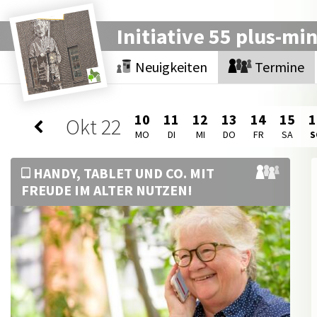
Initiative 55 plus-mi
Neuigkeiten
Termine
10
11
12
13
14
15
1
Okt
22
MO
DI
MI
DO
FR
SA
S
HANDY, TABLET UND CO. MIT
FREUDE IM ALTER NUTZEN!