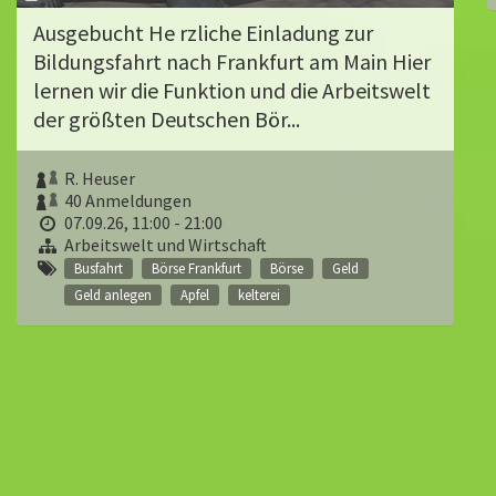
Ausgebucht He rzliche Einladung zur
Bildungsfahrt nach Frankfurt am Main Hier
lernen wir die Funktion und die Arbeitswelt
der größten Deutschen Bör...
R. Heuser
40 Anmeldungen
07.09.26, 11:00 - 21:00
Arbeitswelt und Wirtschaft
Busfahrt
Börse Frankfurt
Börse
Geld
Geld anlegen
Apfel
kelterei