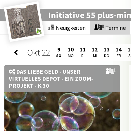
Initiative 55 plus-mi
Neuigkeiten
Termine
9
10
11
12
13
14
1
Okt
22
SO
MO
DI
MI
DO
FR
S
DAS LIEBE GELD - UNSER
VIRTUELLES DEPOT - EIN ZOOM-
PROJEKT - K 30