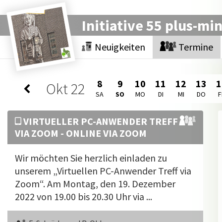
Initiative 55 plus-mi
Neuigkeiten
Termine
8
9
10
11
12
13
1
Okt
22
SA
SO
MO
DI
MI
DO
F
VIRTUELLER PC-ANWENDER TREFF
VIA ZOOM - ONLINE VIA ZOOM
Wir möchten Sie herzlich einladen zu
unserem „Virtuellen PC-Anwender Treff via
Zoom“. Am Montag, den 19. Dezember
2022 von 19.00 bis 20.30 Uhr via ...