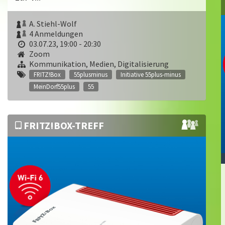
A. Stiehl-Wolf
4 Anmeldungen
03.07.23, 19:00 - 20:30
Zoom
Kommunikation, Medien, Digitalisierung
FRITZ!Box
55plusminus
Initiative 55plus-minus
MeinDorf55plus
55
FRITZ!BOX-TREFF