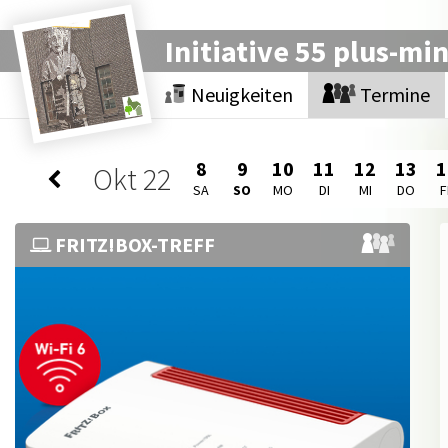
Initiative 55 plus-mi
Neuigkeiten
Termine
8
9
10
11
12
13
1
Okt
22
SA
SO
MO
DI
MI
DO
F
FRITZ!BOX-TREFF