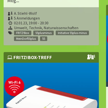
Mög...
A. Stiehl-Wolf
5 Anmeldungen
02.01.23, 19:00 - 20:30
Umwelt, Technik, Naturwissenschaften
FRITZ!Box
55plusminus
Initiative 55plus-minus
MeinDorf55plus
55
FRITZ!BOX-TREFF