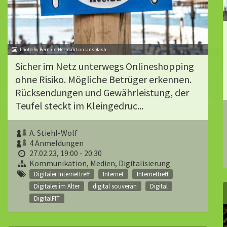
Photo by Bernard Hermant on Unsplash
Sicher im Netz unterwegs Onlineshopping
ohne Risiko. Mögliche Betrüger erkennen.
Rücksendungen und Gewährleistung, der
Teufel steckt im Kleingedruc...
A. Stiehl-Wolf
4 Anmeldungen
27.02.23, 19:00 - 20:30
Kommunikation, Medien, Digitalisierung
Digitaler Internettreff
Internet
Internettreff
Digitales im Alter
digital souverän
Digital
DigitalFIT