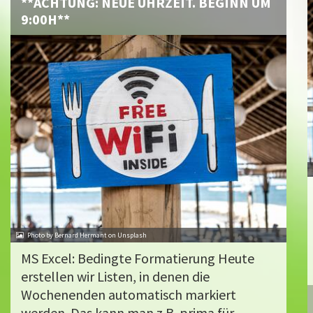
**ACHTUNG: NEUE UHRZEIT. BEGINN UM
9:00H**
Photo by Bernard Hermant on Unsplash
MS Excel: Bedingte Formatierung Heute
erstellen wir Listen, in denen die
Wochenenden automatisch markiert
werden. Das kann man z.B. prima für