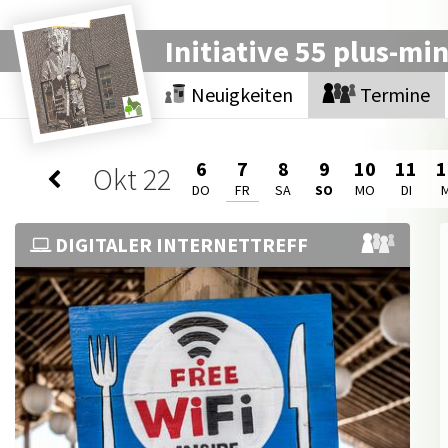
Initiative 55 plus-mi
Neuigkeiten
Termine
6
7
8
9
10
11
1
Okt
22
DO
FR
SA
SO
MO
DI
M
DIGITALER INTERNETTREFF