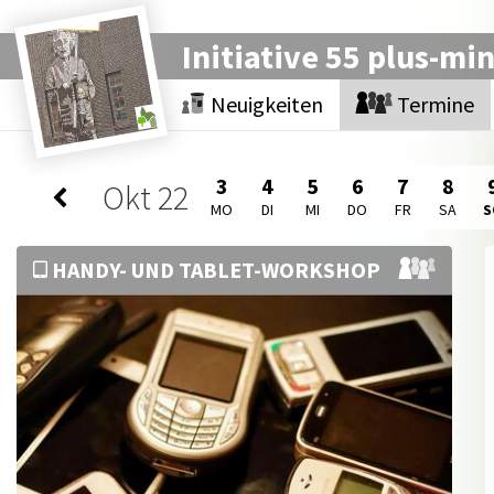
Initiative 55 plus-mi
Neuigkeiten
Termine
3
4
5
6
7
8
Okt
22
MO
DI
MI
DO
FR
SA
S
HANDY- UND TABLET-WORKSHOP