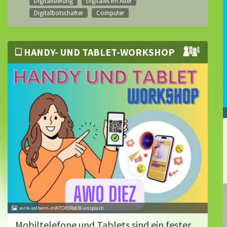
Digitalisierung
Digitales im Alter
Digitalbotschafter
Computer
HANDY- UND TABLET-WORKSHOP
eirik-solheim-mWTOR3Rx8l8-unsplash
Mobiltelefone und Tablets sind ein fester