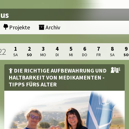
nus
Projekte
Archiv
1
2
3
4
5
6
7
8
9
22
SA
SO
MO
DI
MI
DO
FR
SA
SO
DIE RICHTIGE AUFBEWAHRUNG UND
HALTBARKEIT VON MEDIKAMENTEN -
TIPPS FÜRS ALTER