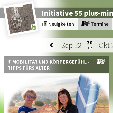
Initiative 55 plus-mi
Neuigkeiten
Termine
30
Sep
22
Okt
FR
MOBILITÄT UND KÖRPERGEFÜHL -
TIPPS FÜRS ALTER