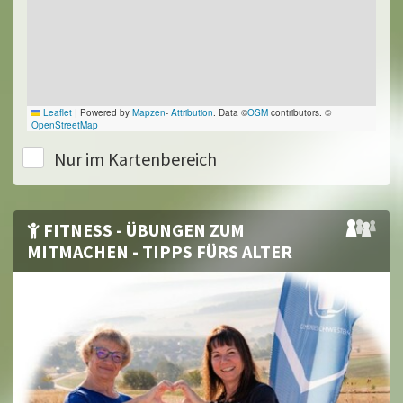
Leaflet
|
Powered by
Mapzen
-
Attribution
. Data ©
OSM
contributors. ©
OpenStreetMap
Nur im Kartenbereich
FITNESS - ÜBUNGEN ZUM
MITMACHEN - TIPPS FÜRS ALTER