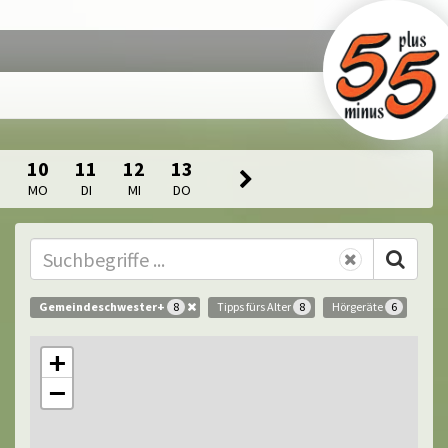
10
11
12
13
MO
DI
MI
DO
Gemeindeschwester+
Tipps fürs Alter
Hörgeräte
8
8
6
+
−