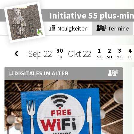
Initiative 55 plus-mi
Neuigkeiten
Termine
30
1
2
3
4
Sep
22
Okt
22
FR
SA
SO
MO
DI
DIGITALES IM ALTER