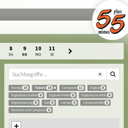
8
9
10
11
SA
SO
MO
DI
Handy
Tablet
Computer
Digital
14
14
11
8
Digitalbotschafter
Digitale Helfer
Digitales im Alter
8
8
8
Digitalisierung
tab
compu
Computerhilfe
8
8
6
6
Senioren und Computer
6
+