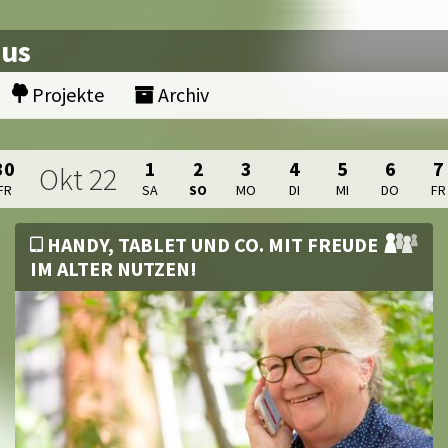
nus
Projekte
Archiv
30
1
2
3
4
5
6
7
Okt
22
FR
SA
SO
MO
DI
MI
DO
FR
HANDY, TABLET UND CO. MIT FREUDE
IM ALTER NUTZEN!