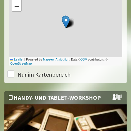
−
Leaflet
|
Powered by
Mapzen
-
Attribution
. Data ©
OSM
contributors. ©
OpenStreetMap
Nur im Kartenbereich
HANDY- UND TABLET-WORKSHOP