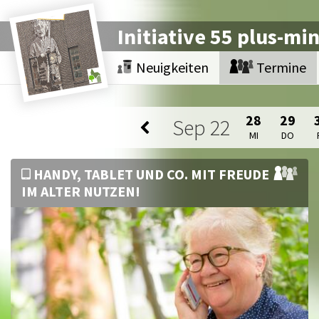
Initiative 55 plus-mi
Neuigkeiten
Termine
28
29
Sep
22
MI
DO
HANDY, TABLET UND CO. MIT FREUDE
IM ALTER NUTZEN!