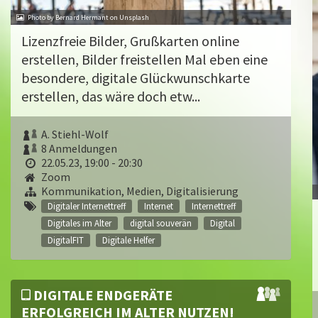
Photo by Bernard Hermant on Unsplash
Lizenzfreie Bilder, Grußkarten online
erstellen, Bilder freistellen Mal eben eine
besondere, digitale Glückwunschkarte
erstellen, das wäre doch etw...
A. Stiehl-Wolf
8 Anmeldungen
22.05.23, 19:00 - 20:30
Zoom
Kommunikation, Medien, Digitalisierung
Digitaler Internettreff
Internet
Internettreff
Digitales im Alter
digital souverän
Digital
DigitalFIT
Digitale Helfer
DIGITALE ENDGERÄTE
ERFOLGREICH IM ALTER NUTZEN!