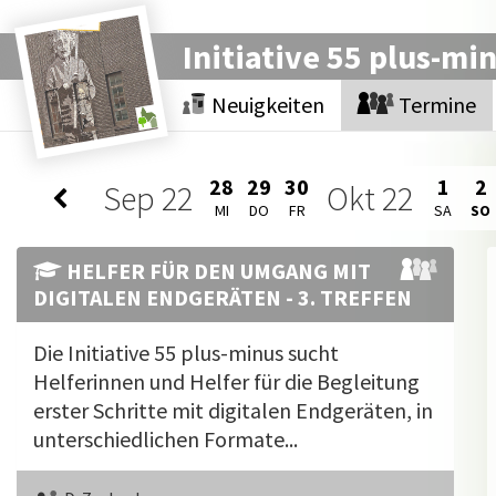
Initiative 55 plus-mi
Neuigkeiten
Termine
28
29
30
1
2
Sep
22
Okt
22
MI
DO
FR
SA
SO
HELFER FÜR DEN UMGANG MIT
DIGITALEN ENDGERÄTEN - 3. TREFFEN
Die Initiative 55 plus-minus sucht
Helferinnen und Helfer für die Begleitung
erster Schritte mit digitalen Endgeräten, in
unterschiedlichen Formate...