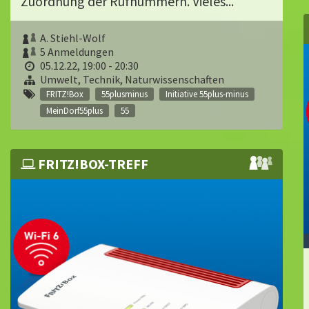
Zuordnung der Rufnummern. Vieles...
A. Stiehl-Wolf
5 Anmeldungen
05.12.22, 19:00 - 20:30
Umwelt, Technik, Naturwissenschaften
FRITZ!Box
55plusminus
Initiative 55plus-minus
MeinDorf55plus
55
FRITZ!BOX-TREFF