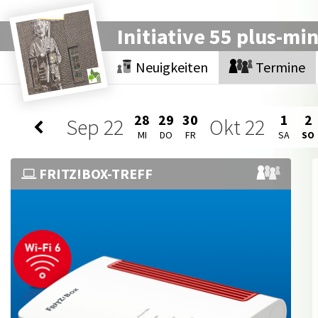
Initiative 55 plus-mi
Neuigkeiten
Termine
28
29
30
1
2
Sep
22
Okt
22
MI
DO
FR
SA
SO
FRITZ!BOX-TREFF