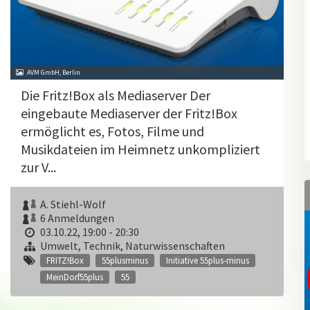
AVM GmbH, Berlin
Die Fritz!Box als Mediaserver Der
eingebaute Mediaserver der Fritz!Box
ermöglicht es, Fotos, Filme und
Musikdateien im Heimnetz unkompliziert
zur V...
A. Stiehl-Wolf
6 Anmeldungen
03.10.22, 19:00 - 20:30
Umwelt, Technik, Naturwissenschaften
FRITZ!Box
55plusminus
Initiative 55plus-minus
MeinDorf55plus
55