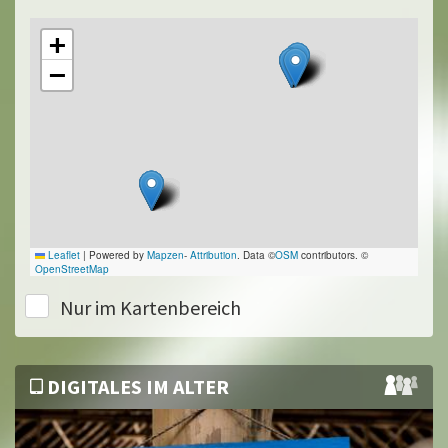
+
−
Leaflet
|
Powered by
Mapzen
-
Attribution
. Data ©
OSM
contributors. ©
OpenStreetMap
Nur im Kartenbereich
DIGITALES IM ALTER