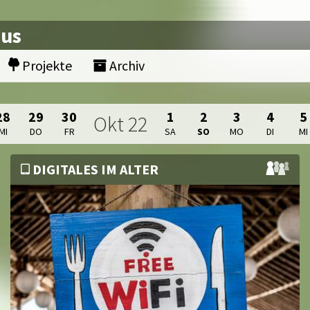
nus
Projekte
Archiv
28
29
30
1
2
3
4
5
Okt
22
MI
DO
FR
SA
SO
MO
DI
MI
DIGITALES IM ALTER