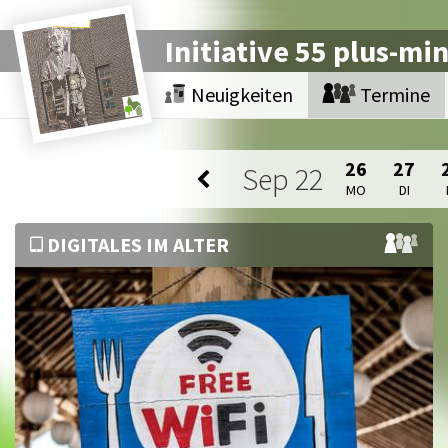
Initiative 55 plus-mi
Neuigkeiten
Termine
26
27
Sep
22
MO
DI
DIGITALES IM ALTER