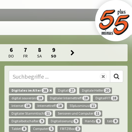
6
7
8
9
DO
FR
SA
SO
Digitales im Alter
Digital
Digitale Helfer
38
27
20
digital souverän
Digitaler Internettreff
DigitalFIT
18
18
18
Internet
Internettreff
55plusminus
18
18
11
Digitaler Stammtisch
Senioren und Computer
11
11
Digitalbotschafter
Digitalisierung
Handy
tab
9
9
9
8
Tablet
Computer
FRITZ!Box
8
5
3