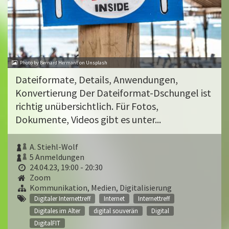
Photo by Bernard Hermant on Unsplash
Dateiformate, Details, Anwendungen,
Konvertierung Der Dateiformat-Dschungel ist
richtig unübersichtlich. Für Fotos,
Dokumente, Videos gibt es unter...
A. Stiehl-Wolf
5 Anmeldungen
24.04.23, 19:00 - 20:30
Zoom
Kommunikation, Medien, Digitalisierung
Digitaler Internettreff
Internet
Internettreff
Digitales im Alter
digital souverän
Digital
DigitalFIT