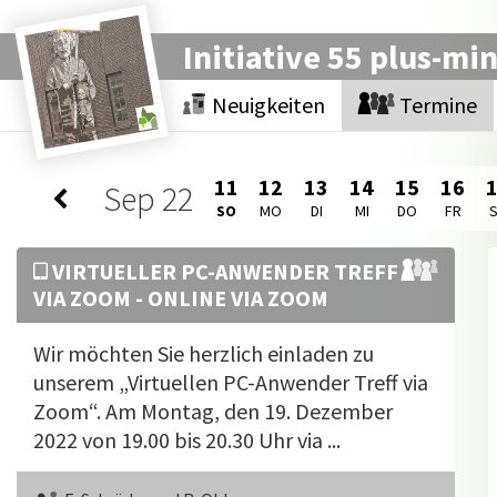
Initiative 55 plus-mi
Neuigkeiten
Termine
11
12
13
14
15
16
Sep
22
SO
MO
DI
MI
DO
FR
VIRTUELLER PC-ANWENDER TREFF
VIA ZOOM - ONLINE VIA ZOOM
Wir möchten Sie herzlich einladen zu
unserem „Virtuellen PC-Anwender Treff via
Zoom“. Am Montag, den 19. Dezember
2022 von 19.00 bis 20.30 Uhr via ...