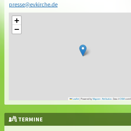
presse@evkirche.de
+
−
Leaflet
|
Powered by
Mapzen
-
Attribution
. Data ©
OSM
contri
TERMINE