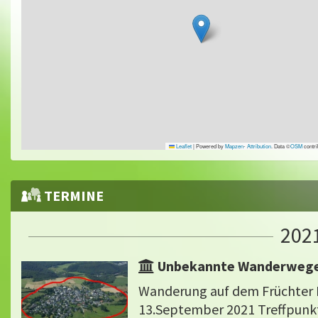
Leaflet
|
Powered by
Mapzen
-
Attribution
. Data ©
OSM
contri
TERMINE
202
Unbekannte Wanderweg
Wanderung auf dem Früchte
13.September 2021 Treffpunkt 