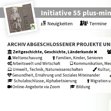
Initiative 55 plus-mi
Neuigkeiten
Termine
ARCHIV ABGESCHLOSSENER PROJEKTE U
Zeitgeschichte, Geschichte, Länderkunde
Weltanschauung
Familien, Kinder, Senioren
Arbeitswelt und Wirtschaft
Kommunikation, Medi
Umwelt, Technik, Naturwissenschaften
Kultur,
Gesundheit, Ernährung und Soziales Miteinander
Schulabschlüsse, Alphabetisierung
Migration u
Online-Angebote via Zoom
Bildung