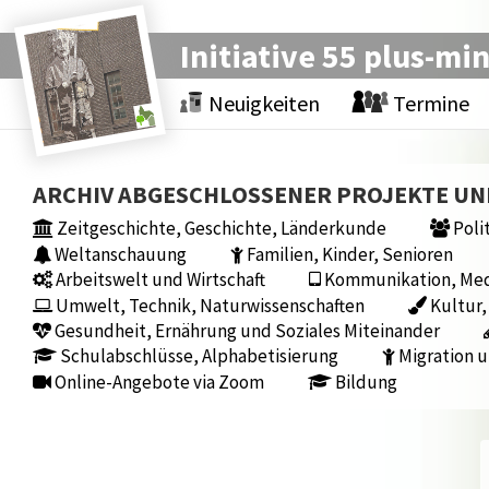
Initiative 55 plus-mi
Neuigkeiten
Termine
ARCHIV ABGESCHLOSSENER PROJEKTE U
Zeitgeschichte, Geschichte, Länderkunde
Polit
Weltanschauung
Familien, Kinder, Senioren
Arbeitswelt und Wirtschaft
Kommunikation, Medi
Umwelt, Technik, Naturwissenschaften
Kultur,
Gesundheit, Ernährung und Soziales Miteinander
Schulabschlüsse, Alphabetisierung
Migration u
Online-Angebote via Zoom
Bildung