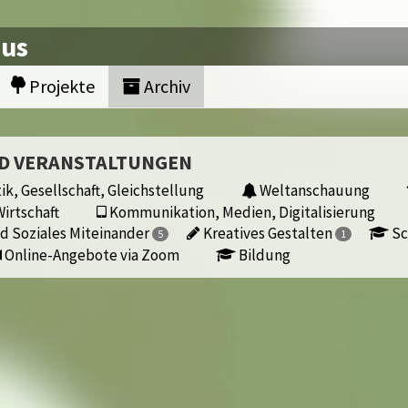
nus
Projekte
Archiv
ND VERANSTALTUNGEN
ik, Gesellschaft, Gleichstellung
Weltanschauung
irtschaft
Kommunikation, Medien, Digitalisierung
d Soziales Miteinander
Kreatives Gestalten
Sc
5
1
Online-Angebote via Zoom
Bildung