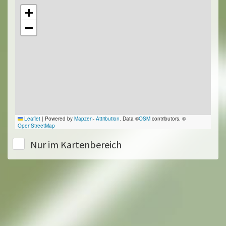
+
−
Leaflet
|
Powered by
Mapzen
-
Attribution
. Data ©
OSM
contributors. ©
OpenStreetMap
Nur im Kartenbereich