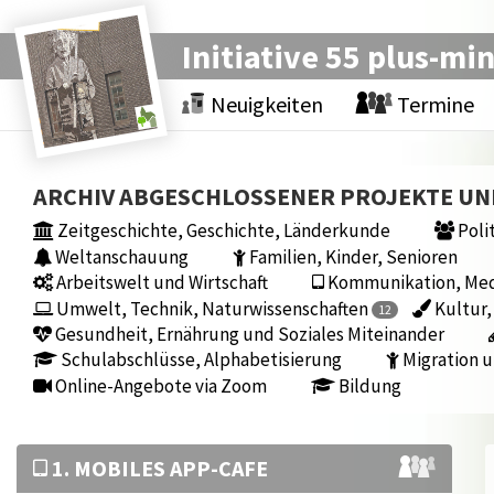
Initiative 55 plus-mi
Neuigkeiten
Termine
ARCHIV ABGESCHLOSSENER PROJEKTE U
Zeitgeschichte, Geschichte, Länderkunde
Polit
Weltanschauung
Familien, Kinder, Senioren
Arbeitswelt und Wirtschaft
Kommunikation, Medi
Umwelt, Technik, Naturwissenschaften
Kultur,
12
Gesundheit, Ernährung und Soziales Miteinander
Schulabschlüsse, Alphabetisierung
Migration u
Online-Angebote via Zoom
Bildung
1. MOBILES APP-CAFE