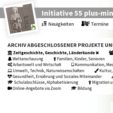
Initiative 55 plus-mi
Neuigkeiten
Termine
ARCHIV ABGESCHLOSSENER PROJEKTE U
Zeitgeschichte, Geschichte, Länderkunde
Weltanschauung
Familien, Kinder, Senioren
Arbeitswelt und Wirtschaft
Kommunikation, Medi
Umwelt, Technik, Naturwissenschaften
Kultur,
Gesundheit, Ernährung und Soziales Miteinander
Schulabschlüsse, Alphabetisierung
Migration u
Online-Angebote via Zoom
Bildung