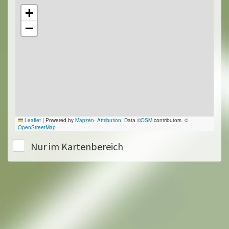
+
−
Leaflet
|
Powered by
Mapzen
-
Attribution
. Data ©
OSM
contributors. ©
OpenStreetMap
Nur im Kartenbereich