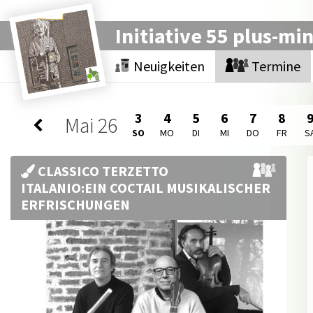
Initiative 55 plus-mi
Neuigkeiten
Termine
3
4
5
6
7
8
Mai
26
SO
MO
DI
MI
DO
FR
S
CLASSICO TERZETTO
ITALANIO:EIN COCTAIL MUSIKALISCHER
ERFRISCHUNGEN