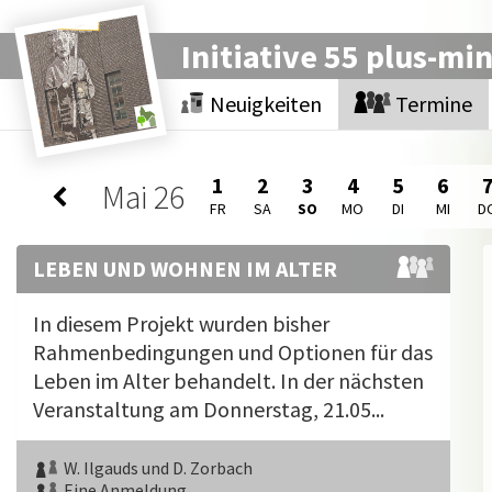
Initiative 55 plus-mi
Neuigkeiten
Termine
1
2
3
4
5
6
Mai
26
FR
SA
SO
MO
DI
MI
D
LEBEN UND WOHNEN IM ALTER
In diesem Projekt wurden bisher
Rahmenbedingungen und Optionen für das
Leben im Alter behandelt. In der nächsten
Veranstaltung am Donnerstag, 21.05...
W. Ilgauds und D. Zorbach
Eine Anmeldung