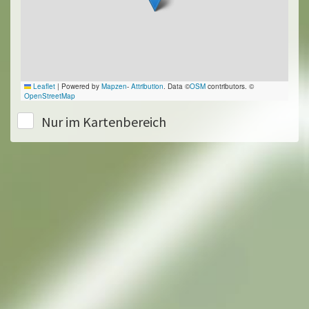
Leaflet
|
Powered by
Mapzen
-
Attribution
. Data ©
OSM
contributors. ©
OpenStreetMap
Nur im Kartenbereich