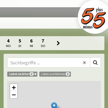
4
5
6
7
MO
DI
MI
DO
Leben im Alter
Leben und Wohnen
2
2
+
−