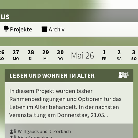
nus
Projekte
Archiv
26
27
28
29
30
1
2
3
Mai
26
SO
MO
DI
MI
DO
FR
SA
SO
LEBEN UND WOHNEN IM ALTER
In diesem Projekt wurden bisher
Rahmenbedingungen und Optionen für das
Leben im Alter behandelt. In der nächsten
Veranstaltung am Donnerstag, 21.05...
W. Ilgauds und D. Zorbach
Eine Anmeldung