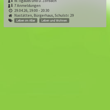
W. Ilgauds und D. Zorbach
7 Anmeldungen
29.04.26, 19:00 - 20:30
Nastätten, Bürgerhaus, Schulstr. 29
Leben im Alter
Leben und Wohnen