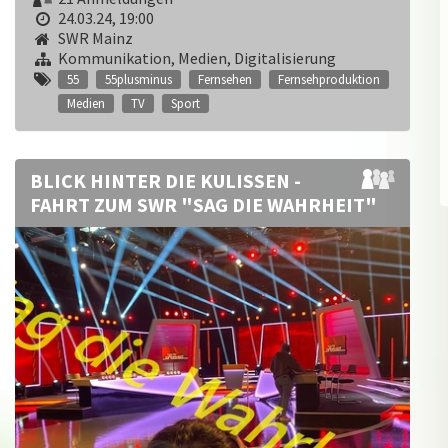
24.03.24, 19:00
SWR Mainz
Kommunikation, Medien, Digitalisierung
55
55plusminus
Fernsehen
Fernsehproduktion
Medien
TV
Sport
BLICK HINTER DIE KULISSEN -
FAHRT ZUM SWR "SAG DIE WAHRHEIT"