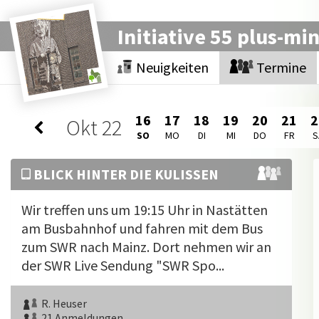
Initiative 55 plus-mi
Neuigkeiten
Termine
16
17
18
19
20
21
2
Okt
22
SO
MO
DI
MI
DO
FR
S
BLICK HINTER DIE KULISSEN
Wir treffen uns um 19:15 Uhr in Nastätten
am Busbahnhof und fahren mit dem Bus
zum SWR nach Mainz. Dort nehmen wir an
der SWR Live Sendung "SWR Spo...
R. Heuser
21 Anmeldungen