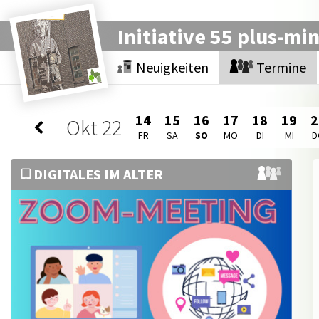
Initiative 55 plus-mi
Neuigkeiten
Termine
14
15
16
17
18
19
2
Okt
22
FR
SA
SO
MO
DI
MI
D
DIGITALES IM ALTER